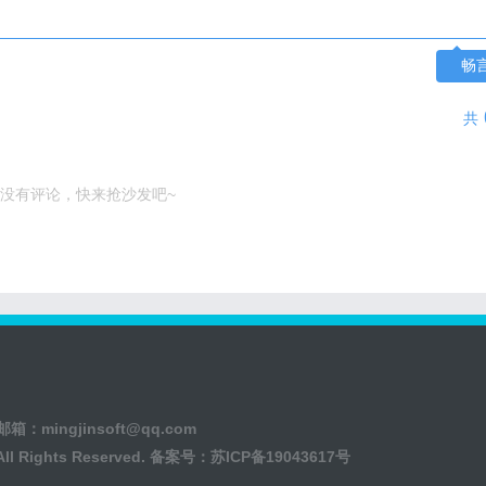
畅
共
没有评论，快来抢沙发吧~
系邮箱：
mingjinsoft@qq.com
All Rights Reserved. 备案号：
苏ICP备19043617号